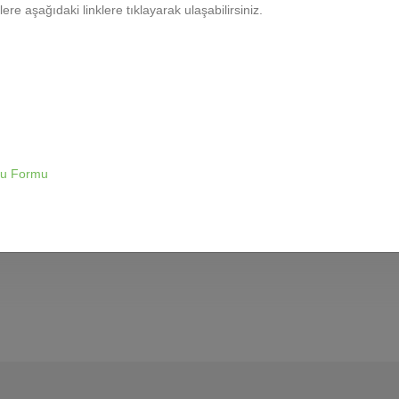
gilere aşağıdaki linklere tıklayarak ulaşabilirsiniz.
Gönder
uru Formu