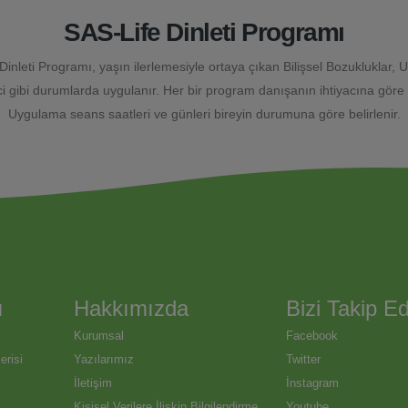
SAS-Life Dinleti Programı
Dinleti Programı, yaşın ilerlemesiyle ortaya çıkan Bilişsel Bozukluklar, U
i gibi durumlarda uygulanır. Her bir program danışanın ihtiyacına göre 
Uygulama seans saatleri ve günleri bireyin durumuna göre belirlenir.
ı
Hakkımızda
Bizi Takip Ed
Kurumsal
Facebook
risi
Yazılarımız
Twitter
İletişim
İnstagram
Kişisel Verilere İlişkin Bilgilendirme
Youtube