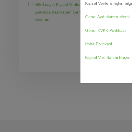
Kişisel Verilere ilişkin bil
6698 sayılı Kişisel Verilerin Korunması Kanunu
uyarınca hazırlanan Genel Aydınlatma Metni'ni
Genel Aydınlatma Metni
okudum.
Genel KVKK Politikası
İmha Politikasi
Kişisel Veri Sahibi Başv