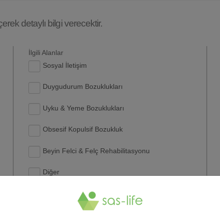
rek detaylı bilgi verecektir.
İlgili Alanlar
Sosyal İletişim
Duygudurum Bozuklukları
Uyku & Yeme Bozuklukları
Obsesif Kopulsif Bozukluk
Beyin Felci & Felç Rehabilitasyonu
Diğer